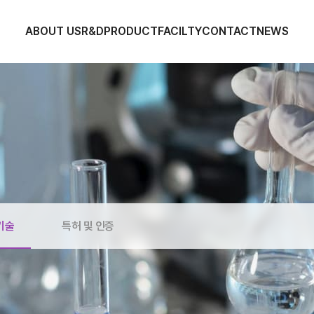
ABOUT US
R&D
PRODUCT
FACILTY
CONTACT
NEWS
기술
특허 및 인증