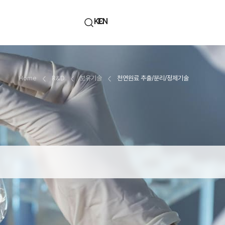
KO
EN
Home
R&D
보유기술
천연원료 추출/분리/정제기술