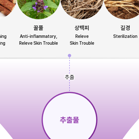
꿀풀
상백피
길경
ning
Anti-inflammatory,
Releve
Sterilization
ing
Releve Skin Trouble
Skin Trouble