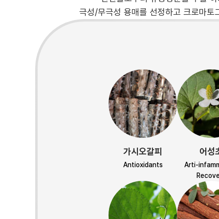
극성/무극성 용매를 선정하고 크로마토그
가시오갈피
어성
Antioxidants
Arti-infam
Recove