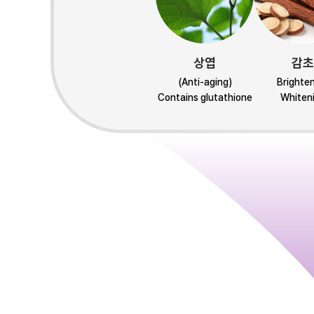
상엽
감초
(Anti-aging)
Brighte
Contains glutathione
Whiten