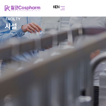
KO
EN
FACILTY
시설
Home
Facilty
인쇄